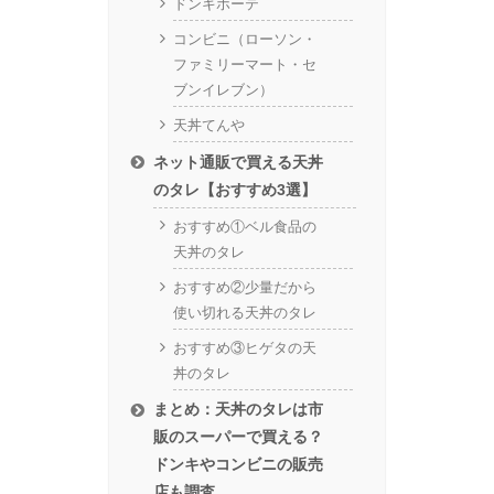
ドンキホーテ
コンビニ（ローソン・
ファミリーマート・セ
ブンイレブン）
天丼てんや
ネット通販で買える天丼
のタレ【おすすめ3選】
おすすめ①ベル食品の
天丼のタレ
おすすめ②少量だから
使い切れる天丼のタレ
おすすめ③ヒゲタの天
丼のタレ
まとめ：天丼のタレは市
販のスーパーで買える？
ドンキやコンビニの販売
店も調査